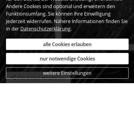
Andere Cookies sind optional und erweitern den
Funktionsumfang. Sie können Ihre Einwilligung
jederzeit widerrufen. Nähere Informationen finden Sie
in der
Datenschutzerklärung
.
alle Cookies erlauben
nur notwendige Cookies
weitere Einstellungen
Per E-Mail empfehlen
Das sagen unsere
begeisterten Kunden ...
Marius Hermes
aus Simmerath
, Chemielaborant
am 08.07.2025: