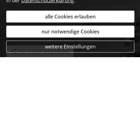
in der
Datenschutzerklärung
.
alle Cookies erlauben
nur notwendige Cookies
weitere Einstellungen
Per E-Mail empfehlen
Kundenmeinungen
Susanne Jansen
aus Simmerath
, Erzieherin
am 03.02.2022:
Wir sind mit der kompletten Familie und fast allen
Versicherungen bei der württembergischen. Der
Grund unserer Zufriedenheit liegt hauptsächlich in
der guten Beratung und unserem persönlichen
Ansprechpartner Thorsten Schnitzler. In allen
Belangen haben wir jemanden der uns zur Seite steht.