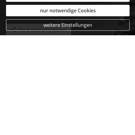
nur notwendige Cookies
weitere Einstellungen
Per E-Mail empfehlen
Kundenmeinungen
Dennis Gromadzki
aus Nideggen
, Industriekaufmann
am 18.11.2020:
Beratung ist kompetent und gerade die digitale
Begleitung ist sehr angenehm und zeitsparend.
Vielen Dank dafür.
Beratungskompetenz:
Produktqualität:
Servicequalität:
« alle Bewertungen anzeigen