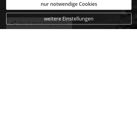
nur notwendige Cookies
weitere Einstellungen
Per E-Mail empfehlen
Kundenmeinungen
Stephan Knein
aus Strauch
am 16.07.2020:
Es wird sich immer viel Zeit genommen und ein
Maßgeschneidertes Paket individuell für den Kunden
angefertigt. Einfach super ! Danke Thorsten
Beratungskompetenz:
Produktqualität:
Servicequalität:
« alle Bewertungen anzeigen
Echtheit von Bewertungen