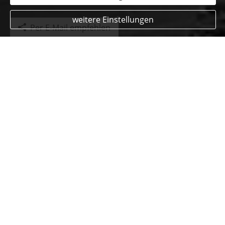
weitere Einstellungen
Per E-Mail empfehlen
Kundenmeinungen
Alexandra
am 07.07.2020:
Nettes, zwangloses Gespräch und gute Beratung!
Gerne wieder!
Beratungskompetenz:
Produktqualität:
Servicequalität:
« alle Bewertungen anzeigen
Echtheit von Bewertungen