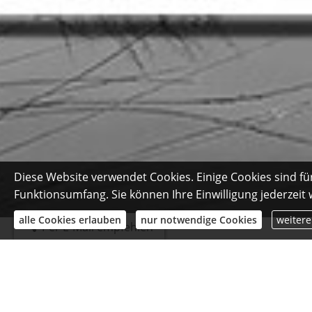
Diese Website verwendet Cookies. Einige Cookies sind fü
Funktionsumfang. Sie können Ihre Einwilligung jederzeit
alle Cookies erlauben
nur notwendige Cookies
weitere
Per E-Mail empfehlen
Kundenmeinungen
Christopher Bayer
aus Kommern
, Brandmeister
am 19.02.2019:
Perfekte Sache. Meine Fragen wurden direkt und zu vollster zuf
Gerne wieder.